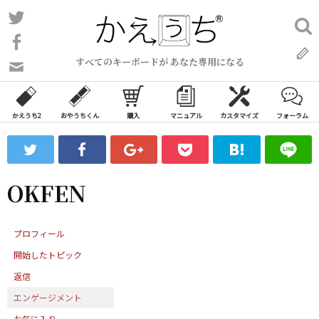
コ
Twitter
検
ン
索:
Facebook
テ
すべてのキーボードが あなた専用になる
ン
問
い
ツ
合
へ
わ
かえうち2
おやうちくん
購入
マニュアル
カスタマイズ
フォーラム
ス
せ
キ
フ
ッ
ォ
ー
プ
OKFEN
ム
プロフィール
開始したトピック
返信
エンゲージメント
お気に入り