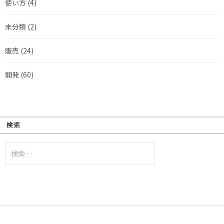
使い方
(4)
未分類
(2)
販売
(24)
開発
(60)
検索
検
索: