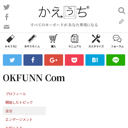
コ
Twitter
検
ン
索:
Facebook
テ
すべてのキーボードが あなた専用になる
ン
問
い
ツ
合
へ
わ
かえうち2
おやうちくん
購入
マニュアル
カスタマイズ
フォーラム
ス
せ
キ
フ
ッ
ォ
ー
プ
OKFUNN Com
ム
プロフィール
開始したトピック
返信
エンゲージメント
お気に入り