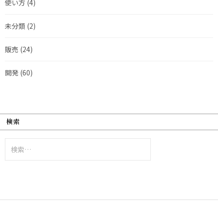
使い方
(4)
未分類
(2)
販売
(24)
開発
(60)
検索
検
索: