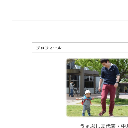
プロフィール
うぇぶしま代表・中