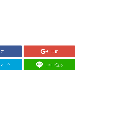
ェア
共有
クマーク
LINEで送る