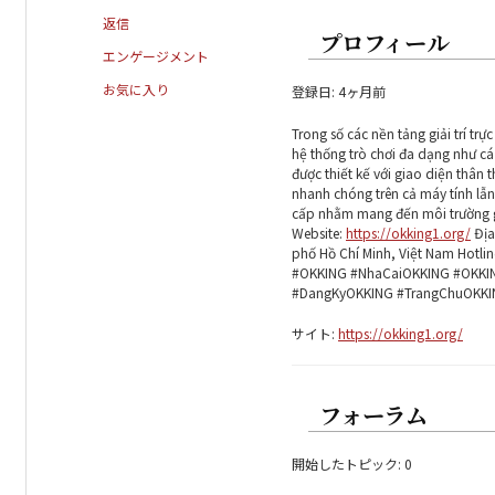
返信
プロフィール
エンゲージメント
お気に入り
登録日: 4ヶ月前
Trong số các nền tảng giải trí trự
hệ thống trò chơi đa dạng như cá 
được thiết kế với giao diện thân 
nhanh chóng trên cả máy tính lẫn 
cấp nhằm mang đến môi trường giả
Website:
https://okking1.org/
Địa
phố Hồ Chí Minh, Việt Nam Hotli
#OKKING #NhaCaiOKKING #OKKI
#DangKyOKKING #TrangChuOKKI
サイト:
https://okking1.org/
フォーラム
開始したトピック: 0