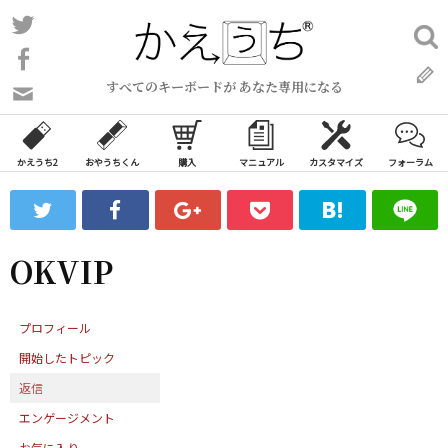
コ
Twitter
検
ン
索:
Facebook
テ
すべてのキーボードが あなた専用になる
ン
問
い
ツ
合
へ
わ
かえうち2
おやうちくん
購入
マニュアル
カスタマイズ
フォーラム
ス
せ
キ
フ
ッ
ォ
ー
プ
OKVIP
ム
プロフィール
開始したトピック
返信
エンゲージメント
お気に入り