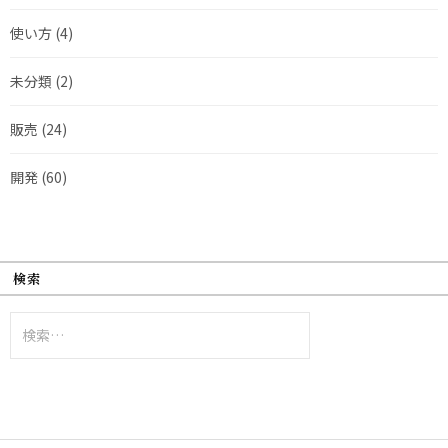
使い方
(4)
未分類
(2)
販売
(24)
開発
(60)
検索
検
索: