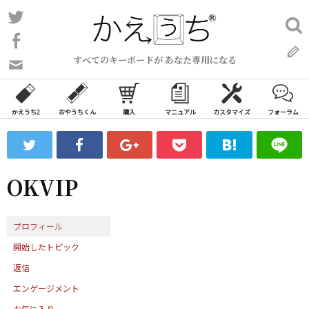
コ
Twitter
検
ン
索:
Facebook
テ
すべてのキーボードが あなた専用になる
ン
問
い
ツ
合
へ
わ
かえうち2
おやうちくん
購入
マニュアル
カスタマイズ
フォーラム
ス
せ
キ
フ
ッ
ォ
ー
プ
OKVIP
ム
プロフィール
開始したトピック
返信
エンゲージメント
お気に入り