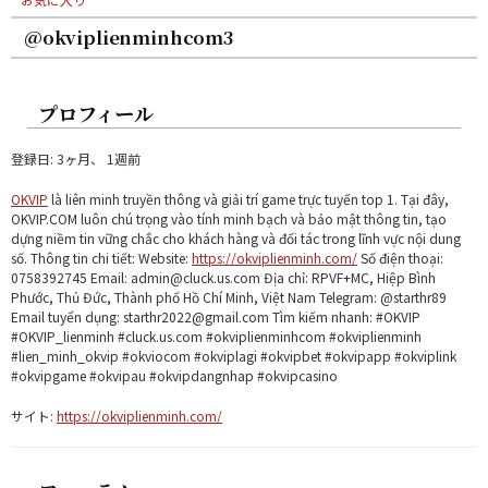
@okviplienminhcom3
プロフィール
登録日: 3ヶ月、 1週前
OKVIP
là liên minh truyền thông và giải trí game trực tuyến top 1. Tại đây,
OKVIP.COM luôn chú trọng vào tính minh bạch và bảo mật thông tin, tạo
dựng niềm tin vững chắc cho khách hàng và đối tác trong lĩnh vực nội dung
số. Thông tin chi tiết: Website:
https://okviplienminh.com/
Số điện thoại:
0758392745 Email: admin@cluck.us.com Địa chỉ: RPVF+MC, Hiệp Bình
Phước, Thủ Đức, Thành phố Hồ Chí Minh, Việt Nam Telegram: @starthr89
Email tuyển dụng: starthr2022@gmail.com Tìm kiếm nhanh: #OKVIP
#OKVIP_lienminh #cluck.us.com #okviplienminhcom #okviplienminh
#lien_minh_okvip #okviocom #okviplagi #okvipbet #okvipapp #okviplink
#okvipgame #okvipau #okvipdangnhap #okvipcasino
サイト:
https://okviplienminh.com/