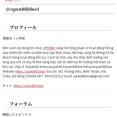
@open88blue1
プロフィール
登録日: 1ヶ月前
Bên cạnh nội dung trò chơi,
OPEN88
cũng mở rộng phạm vi hoạt động thông
qua nhiều tên miền và kênh truy cập khác nhau, kết hợp cùng hệ thống hỗ trợ
khách hàng hoạt động liên tục. Cách tổ chức này cho thấy định hướng mở
rộng quy mô và duy trì khả năng tiếp cận ổn định tại thị trường Việt Nam và
khu vực châu Á. #open88 #nhacaiopen88 #open88blue #nhacaiopen88blue
Website:
https://open88.blue/
Địa chỉ: 381 Hoàng Diệu, Bình Thuận, Hải
Châu, Đà Nẵng 550000 SĐT: 0903522312 Email: open88blue@gmail.com
サイト:
https://open88.blue/
フォーラム
開始したトピック: 0