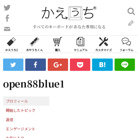
コ
Twitter
検
ン
索:
Facebook
テ
すべてのキーボードが あなた専用になる
ン
問
い
ツ
合
へ
わ
かえうち2
おやうちくん
購入
マニュアル
カスタマイズ
フォーラム
ス
せ
キ
フ
ッ
ォ
ー
プ
open88blue1
ム
プロフィール
開始したトピック
返信
エンゲージメント
お気に入り