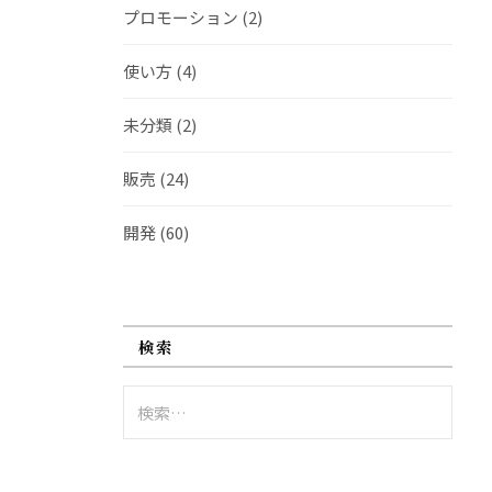
プロモーション
(2)
使い方
(4)
未分類
(2)
販売
(24)
開発
(60)
検索
検
索: