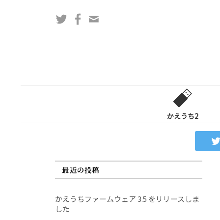
コ
Twitter
Facebook
問
ン
い
テ
合
ン
わ
ツ
せ
へ
フ
ス
ォ
キ
ー
ッ
かえうち2
ム
プ
最近の投稿
かえうちファームウェア 3.5 をリリースしま
した