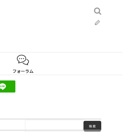
検
索:
ブ
ロ
グ
フォーラム