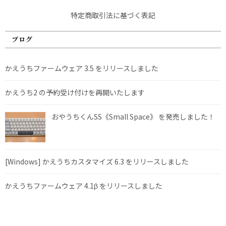
特定商取引法に基づく表記
ブログ
かえうちファームウェア 3.5 をリリースしました
かえうち2 の予約受け付けを再開いたします
おやうちくんSS《Small Space》 を発売しました！
[Windows] かえうちカスタマイズ 6.3 をリリースしました
かえうちファームウェア 4.1β をリリースしました