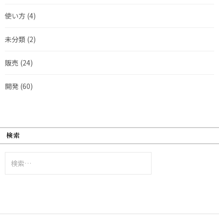
使い方
(4)
未分類
(2)
販売
(24)
開発
(60)
検索
検
索: