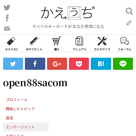
コ
Twitter
検
ン
索:
Facebook
テ
すべてのキーボードが あなた専用になる
ン
問
い
ツ
合
へ
わ
かえうち2
おやうちくん
購入
マニュアル
カスタマイズ
フォーラム
ス
せ
キ
フ
ッ
ォ
ー
プ
open88sacom
ム
プロフィール
開始したトピック
返信
エンゲージメント
お気に入り