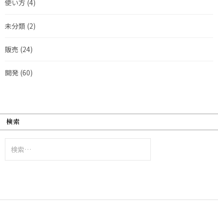
使い方
(4)
未分類
(2)
販売
(24)
開発
(60)
検索
検
索: