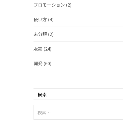
プロモーション
(2)
使い方
(4)
未分類
(2)
販売
(24)
開発
(60)
検索
検
索: