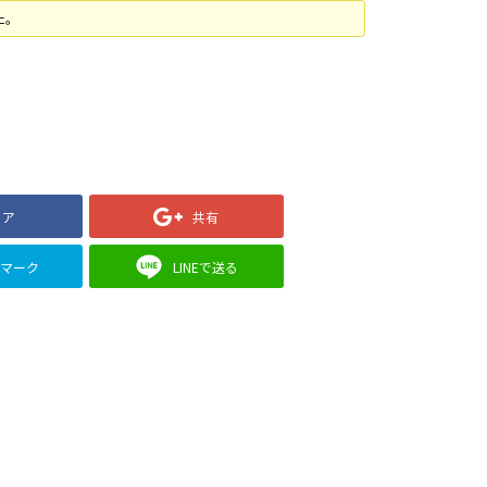
た。
ェア
共有
クマーク
LINEで送る