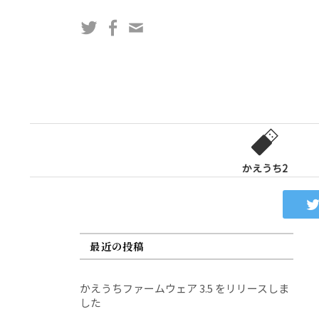
コ
Twitter
Facebook
問
ン
い
テ
合
ン
わ
ツ
せ
へ
フ
ス
ォ
キ
ー
ッ
かえうち2
ム
プ
最近の投稿
かえうちファームウェア 3.5 をリリースしま
した