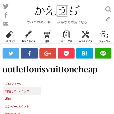
コ
Twitter
検
ン
索:
Facebook
テ
すべてのキーボードが あなた専用になる
ン
問
い
ツ
合
へ
わ
かえうち2
おやうちくん
購入
マニュアル
カスタマイズ
フォーラム
ス
せ
キ
フ
ッ
ォ
ー
プ
outletlouisvuittoncheap
ム
プロフィール
開始したトピック
返信
エンゲージメント
お気に入り