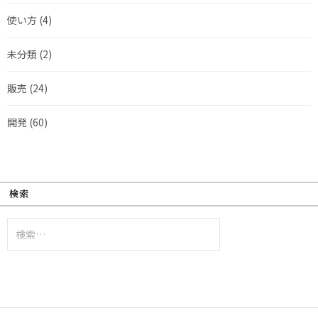
使い方
(4)
未分類
(2)
販売
(24)
開発
(60)
検索
検
索: