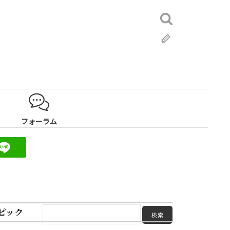
検
索:
ブ
ロ
グ
フォーラム
ピック