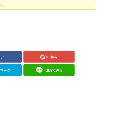
た。
ェア
共有
クマーク
LINEで送る