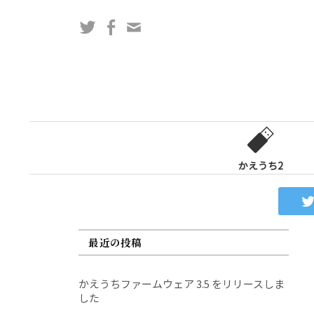
コ
Twitter
Facebook
問
ン
い
テ
合
ン
わ
ツ
せ
へ
フ
ス
ォ
キ
ー
ッ
かえうち2
ム
プ
最近の投稿
かえうちファームウェア 3.5 をリリースしま
した