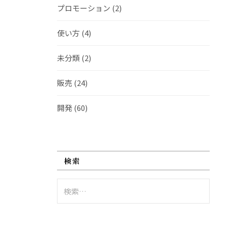
プロモーション
(2)
使い方
(4)
未分類
(2)
販売
(24)
開発
(60)
検索
検
索: