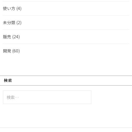
使い方
(4)
未分類
(2)
販売
(24)
開発
(60)
検索
検
索: