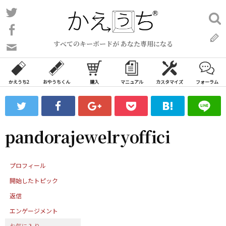
コ
Twitter
検
ン
索:
Facebook
テ
すべてのキーボードが あなた専用になる
ン
問
い
ツ
合
へ
わ
かえうち2
おやうちくん
購入
マニュアル
カスタマイズ
フォーラム
ス
せ
キ
フ
ッ
ォ
ー
プ
pandorajewelryoffici
ム
プロフィール
開始したトピック
返信
エンゲージメント
お気に入り