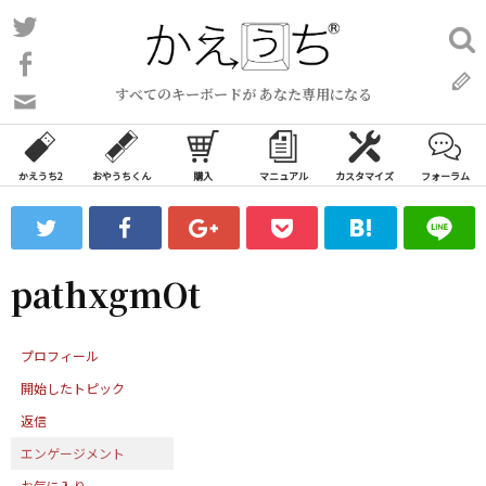
コ
Twitter
検
ン
索:
Facebook
テ
すべてのキーボードが あなた専用になる
ン
問
い
ツ
合
へ
わ
かえうち2
おやうちくん
購入
マニュアル
カスタマイズ
フォーラム
ス
せ
キ
フ
ッ
ォ
ー
プ
pathxgmOt
ム
プロフィール
開始したトピック
返信
エンゲージメント
お気に入り