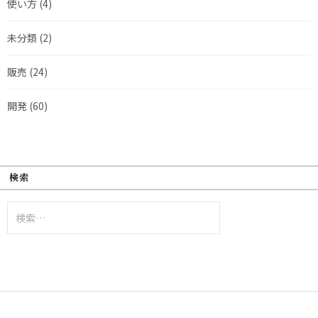
使い方
(4)
未分類
(2)
販売
(24)
開発
(60)
検索
検
索: