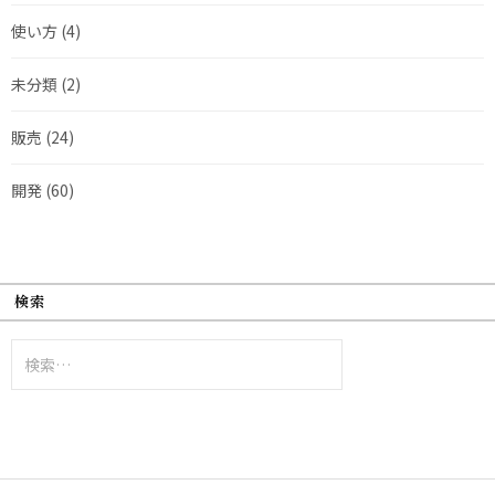
使い方
(4)
未分類
(2)
販売
(24)
開発
(60)
検索
検
索: