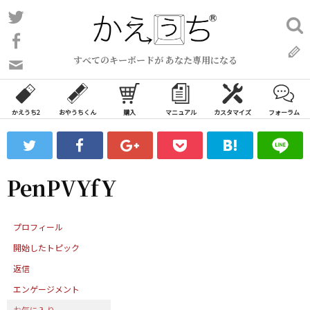
コ
Twitter
検
ン
索:
Facebook
テ
すべてのキーボードが あなた専用になる
ン
問
い
ツ
合
へ
わ
かえうち2
おやうちくん
購入
マニュアル
カスタマイズ
フォーラム
ス
せ
キ
フ
ッ
ォ
ー
プ
PenPVYfY
ム
プロフィール
開始したトピック
返信
エンゲージメント
お気に入り