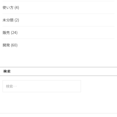
使い方
(4)
未分類
(2)
販売
(24)
開発
(60)
検索
検
索: