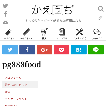
コ
Twitter
検
ン
索:
Facebook
テ
すべてのキーボードが あなた専用になる
ン
問
い
ツ
合
へ
わ
かえうち2
おやうちくん
購入
マニュアル
カスタマイズ
フォーラム
ス
せ
キ
フ
ッ
ォ
ー
プ
pg888food
ム
プロフィール
開始したトピック
返信
エンゲージメント
お気に入り