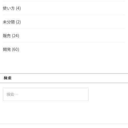
使い方
(4)
未分類
(2)
販売
(24)
開発
(60)
検索
検
索: