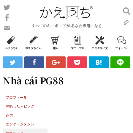
コ
Twitter
検
ン
索:
Facebook
テ
すべてのキーボードが あなた専用になる
ン
問
い
ツ
合
へ
わ
かえうち2
おやうちくん
購入
マニュアル
カスタマイズ
フォーラム
ス
せ
キ
フ
ッ
ォ
ー
プ
Nhà cái PG88
ム
プロフィール
開始したトピック
返信
エンゲージメント
お気に入り