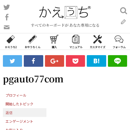
コ
Twitter
検
ン
索:
Facebook
テ
すべてのキーボードが あなた専用になる
ン
問
い
ツ
合
へ
わ
かえうち2
おやうちくん
購入
マニュアル
カスタマイズ
フォーラム
ス
せ
キ
フ
ッ
ォ
ー
プ
pgauto77com
ム
プロフィール
開始したトピック
返信
エンゲージメント
お気に入り