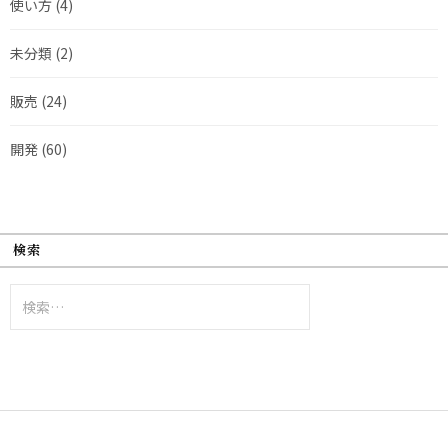
使い方
(4)
未分類
(2)
販売
(24)
開発
(60)
検索
検
索: