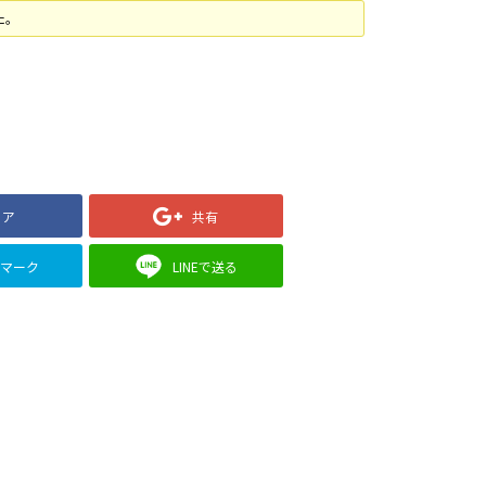
た。
ェア
共有
クマーク
LINEで送る