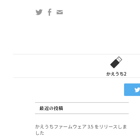
コ
Twitter
Facebook
問
ン
い
テ
合
ン
わ
ツ
せ
へ
フ
ス
ォ
キ
ー
ッ
かえうち2
ム
プ
最近の投稿
かえうちファームウェア 3.5 をリリースしま
した