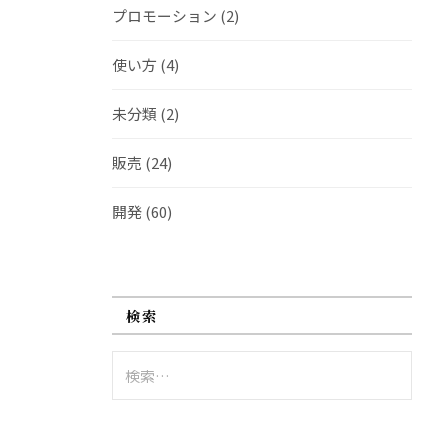
プロモーション
(2)
使い方
(4)
未分類
(2)
販売
(24)
開発
(60)
検索
検
索: