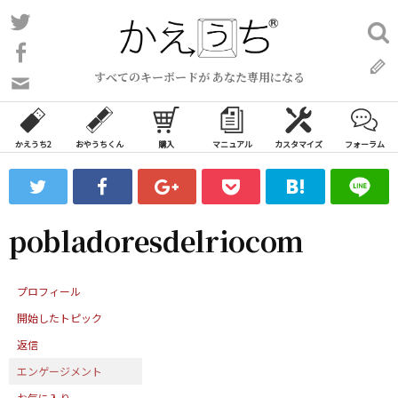
コ
Twitter
検
ン
索:
Facebook
テ
すべてのキーボードが あなた専用になる
ン
問
い
ツ
合
へ
わ
かえうち2
おやうちくん
購入
マニュアル
カスタマイズ
フォーラム
ス
せ
キ
フ
ッ
ォ
ー
プ
pobladoresdelriocom
ム
プロフィール
開始したトピック
返信
エンゲージメント
お気に入り