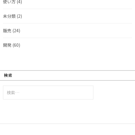
使い方
(4)
未分類
(2)
販売
(24)
開発
(60)
検索
検
索: