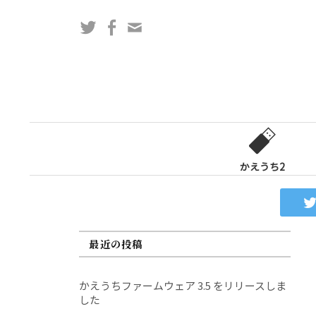
コ
Twitter
Facebook
問
ン
い
テ
合
ン
わ
ツ
せ
へ
フ
ス
ォ
キ
ー
ッ
かえうち2
ム
プ
最近の投稿
かえうちファームウェア 3.5 をリリースしま
した