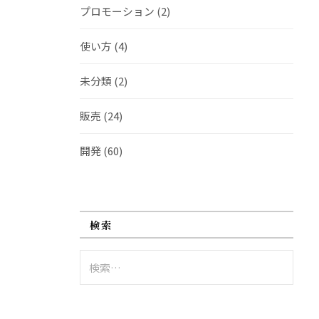
プロモーション
(2)
使い方
(4)
未分類
(2)
販売
(24)
開発
(60)
検索
検
索: