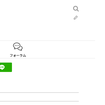
検
索:
ブ
ロ
グ
フォーラム