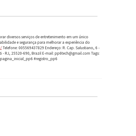
rar diversos serviços de entretenimento em um único
tabilidade e segurança para melhorar a experiência do
h/
Telefone: 005569437829 Endereço: R. Cap. Salustiano, 6 -
iti - RJ, 25520-690, Brazil E-mail: pp6tech@gmail.com Tags:
agina_inicial_pp6 #registro_pp6