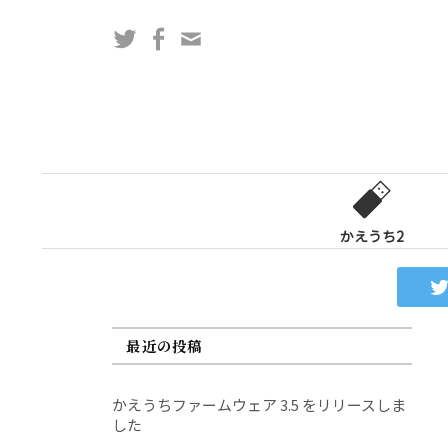
コ
Twitter
Facebook
問
ン
い
テ
合
ン
わ
ツ
せ
へ
フ
ス
ォ
キ
ー
ッ
かえうち2
ム
プ
最近の投稿
かえうちファームウェア 3.5 をリリースしま
した