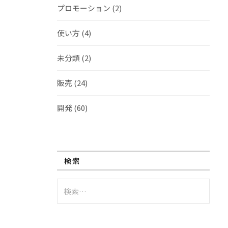
プロモーション
(2)
使い方
(4)
未分類
(2)
販売
(24)
開発
(60)
検索
検
索: