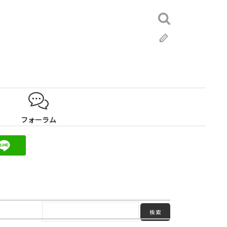
検
索:
ブ
ロ
グ
フォーラム