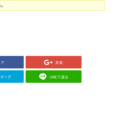
た。
ェア
共有
クマーク
LINEで送る