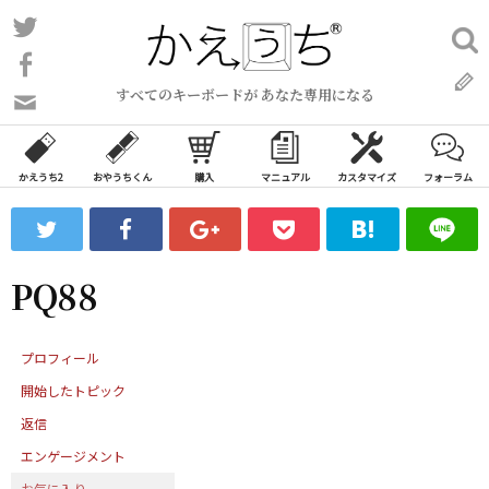
コ
Twitter
検
ン
索:
Facebook
テ
すべてのキーボードが あなた専用になる
ン
問
い
ツ
合
へ
わ
かえうち2
おやうちくん
購入
マニュアル
カスタマイズ
フォーラム
ス
せ
キ
フ
ッ
ォ
ー
プ
PQ88
ム
プロフィール
開始したトピック
返信
エンゲージメント
お気に入り