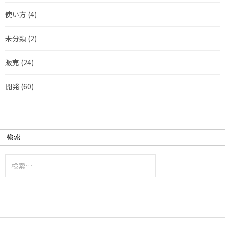
使い方
(4)
未分類
(2)
販売
(24)
開発
(60)
検索
検
索: