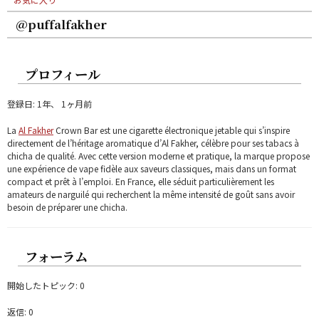
@puffalfakher
プロフィール
登録日: 1年、 1ヶ月前
La
Al Fakher
Crown Bar est une cigarette électronique jetable qui s’inspire
directement de l’héritage aromatique d’Al Fakher, célèbre pour ses tabacs à
chicha de qualité. Avec cette version moderne et pratique, la marque propose
une expérience de vape fidèle aux saveurs classiques, mais dans un format
compact et prêt à l’emploi. En France, elle séduit particulièrement les
amateurs de narguilé qui recherchent la même intensité de goût sans avoir
besoin de préparer une chicha.
フォーラム
開始したトピック: 0
返信: 0