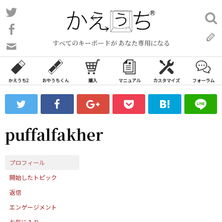
コ
Twitter
検
ン
索:
Facebook
テ
すべてのキーボードが あなた専用になる
ン
問
い
ツ
合
へ
わ
かえうち2
おやうちくん
購入
マニュアル
カスタマイズ
フォーラム
ス
せ
キ
フ
ッ
ォ
ー
プ
puffalfakher
ム
プロフィール
開始したトピック
返信
エンゲージメント
お気に入り