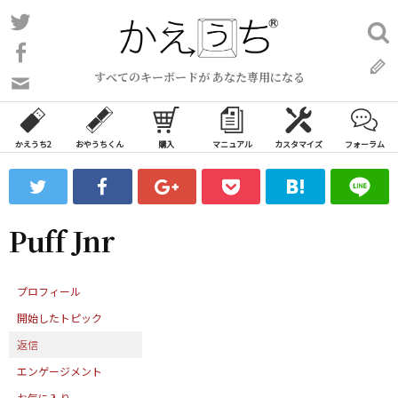
コ
Twitter
検
ン
索:
Facebook
テ
すべてのキーボードが あなた専用になる
ン
問
い
ツ
合
へ
わ
かえうち2
おやうちくん
購入
マニュアル
カスタマイズ
フォーラム
ス
せ
キ
フ
ッ
ォ
ー
プ
Puff Jnr
ム
プロフィール
開始したトピック
返信
エンゲージメント
お気に入り