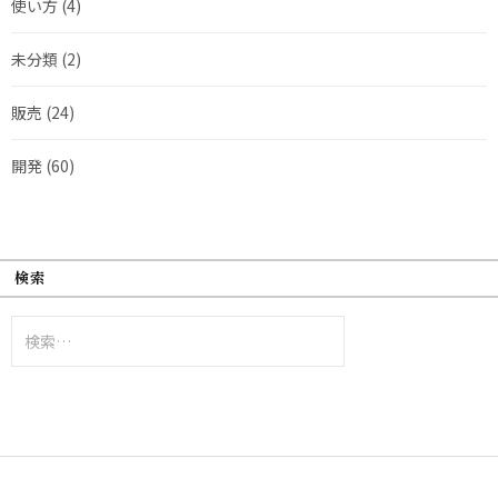
使い方
(4)
未分類
(2)
販売
(24)
開発
(60)
検索
検
索: