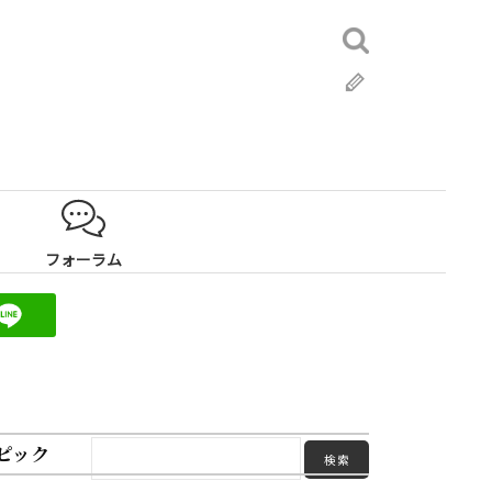
検
索:
ブ
ロ
グ
フォーラム
ピック