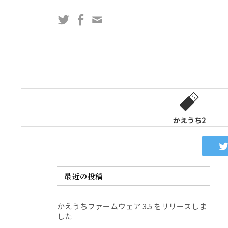
コ
Twitter
Facebook
問
ン
い
テ
合
ン
わ
ツ
せ
へ
フ
ス
ォ
キ
ー
ッ
かえうち2
ム
プ
最近の投稿
かえうちファームウェア 3.5 をリリースしま
した