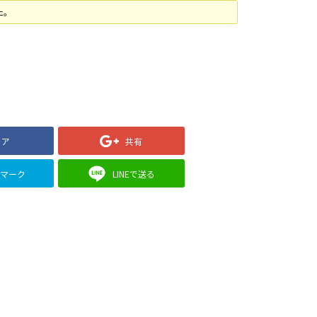
た。
ェア
共有
クマーク
LINEで送る