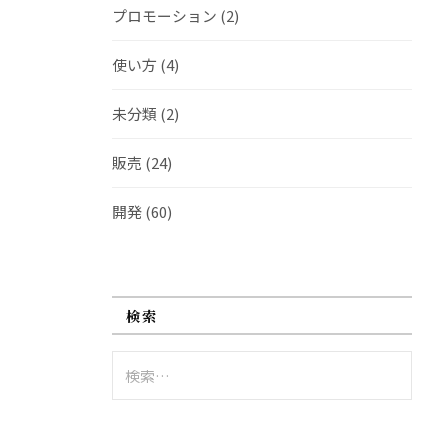
プロモーション
(2)
使い方
(4)
未分類
(2)
販売
(24)
開発
(60)
検索
検
索: