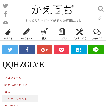
コ
Twitter
検
ン
索:
Facebook
テ
すべてのキーボードが あなた専用になる
ン
問
い
ツ
合
へ
わ
かえうち2
おやうちくん
購入
マニュアル
カスタマイズ
フォーラム
ス
せ
キ
フ
ッ
ォ
ー
プ
QQHZGLVE
ム
プロフィール
開始したトピック
返信
エンゲージメント
お気に入り