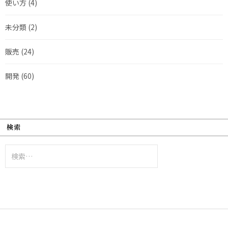
使い方
(4)
未分類
(2)
販売
(24)
開発
(60)
検索
検
索: