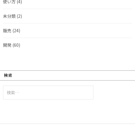
使い方
(4)
未分類
(2)
販売
(24)
開発
(60)
検索
検
索: