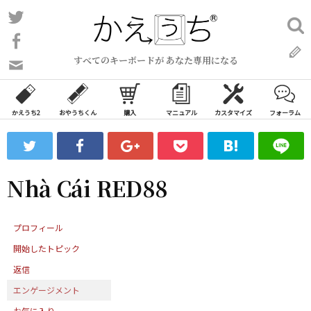
コ
Twitter
検
ン
索:
Facebook
テ
すべてのキーボードが あなた専用になる
ン
問
い
ツ
合
へ
わ
かえうち2
おやうちくん
購入
マニュアル
カスタマイズ
フォーラム
ス
せ
キ
フ
ッ
ォ
ー
プ
Nhà Cái RED88
ム
プロフィール
開始したトピック
返信
エンゲージメント
お気に入り