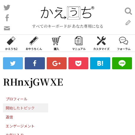
コ
Twitter
検
ン
索:
Facebook
テ
すべてのキーボードが あなた専用になる
ン
問
い
ツ
合
へ
わ
かえうち2
おやうちくん
購入
マニュアル
カスタマイズ
フォーラム
ス
せ
キ
フ
ッ
ォ
ー
プ
RHnxjGWXE
ム
プロフィール
開始したトピック
返信
エンゲージメント
お気に入り