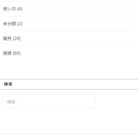
使い方
(4)
未分類
(2)
販売
(24)
開発
(60)
検索
検
索: