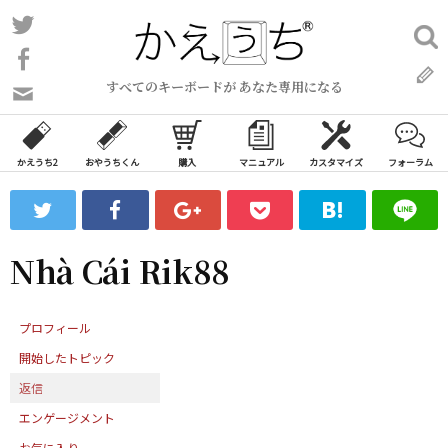
コ
Twitter
検
ン
索:
Facebook
テ
すべてのキーボードが あなた専用になる
ン
問
い
ツ
合
へ
わ
かえうち2
おやうちくん
購入
マニュアル
カスタマイズ
フォーラム
ス
せ
キ
フ
ッ
ォ
ー
プ
Nhà Cái Rik88
ム
プロフィール
開始したトピック
返信
エンゲージメント
お気に入り