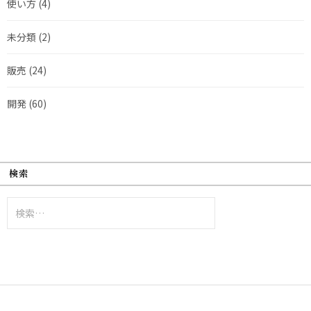
使い方
(4)
未分類
(2)
販売
(24)
開発
(60)
検索
検
索: