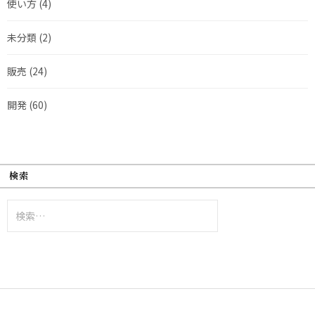
使い方
(4)
未分類
(2)
販売
(24)
開発
(60)
検索
検
索: