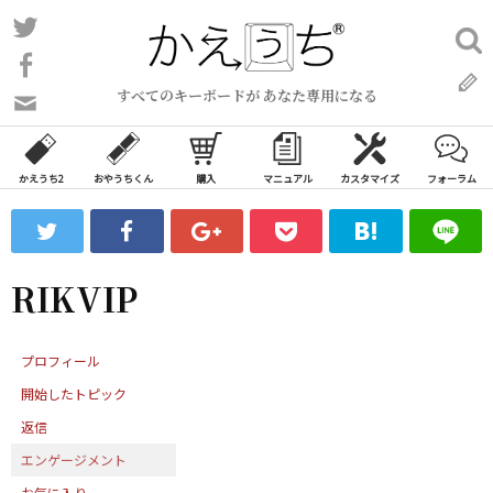
コ
Twitter
検
ン
索:
Facebook
テ
すべてのキーボードが あなた専用になる
ン
問
い
ツ
合
へ
わ
かえうち2
おやうちくん
購入
マニュアル
カスタマイズ
フォーラム
ス
せ
キ
フ
ッ
ォ
ー
プ
RIKVIP
ム
プロフィール
開始したトピック
返信
エンゲージメント
お気に入り