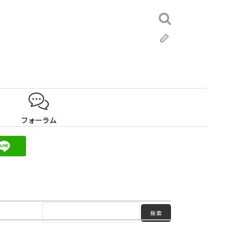
検
索:
ブ
ロ
グ
フォーラム