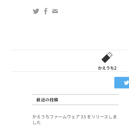
コ
Twitter
Facebook
問
ン
い
テ
合
ン
わ
ツ
せ
へ
フ
ス
ォ
キ
ー
ッ
かえうち2
ム
プ
最近の投稿
かえうちファームウェア 3.5 をリリースしま
した