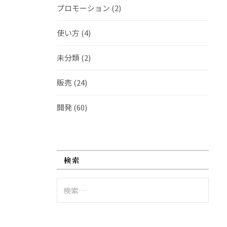
プロモーション
(2)
使い方
(4)
未分類
(2)
販売
(24)
開発
(60)
検索
検
索: