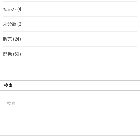
使い方
(4)
未分類
(2)
販売
(24)
開発
(60)
検索
検
索: