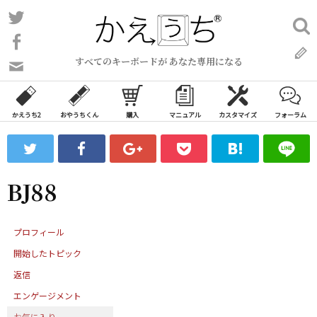
コ
Twitter
検
ン
索:
Facebook
テ
すべてのキーボードが あなた専用になる
ン
問
い
ツ
合
へ
わ
かえうち2
おやうちくん
購入
マニュアル
カスタマイズ
フォーラム
ス
せ
キ
フ
ッ
ォ
ー
プ
BJ88
ム
プロフィール
開始したトピック
返信
エンゲージメント
お気に入り