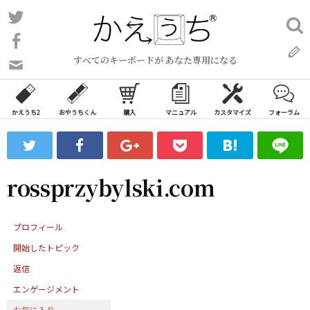
コ
Twitter
検
ン
索:
Facebook
テ
すべてのキーボードが あなた専用になる
ン
問
い
ツ
合
へ
わ
かえうち2
おやうちくん
購入
マニュアル
カスタマイズ
フォーラム
ス
せ
キ
フ
ッ
ォ
ー
プ
rossprzybylski.com
ム
プロフィール
開始したトピック
返信
エンゲージメント
お気に入り