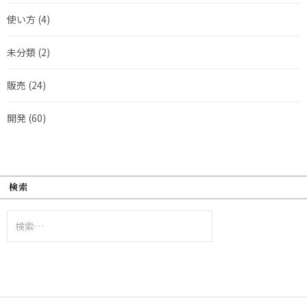
使い方
(4)
未分類
(2)
販売
(24)
開発
(60)
検索
検
索: