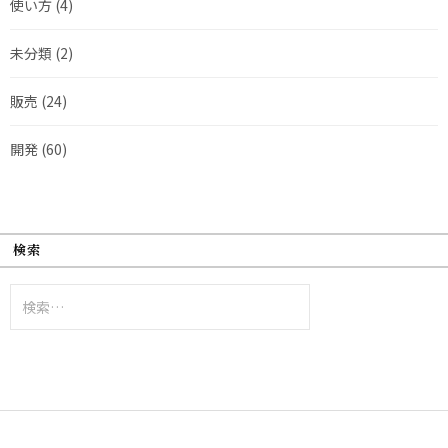
使い方
(4)
未分類
(2)
販売
(24)
開発
(60)
検索
検
索: