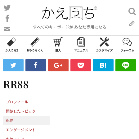
コ
Twitter
検
ン
索:
Facebook
テ
すべてのキーボードが あなた専用になる
ン
問
い
ツ
合
へ
わ
かえうち2
おやうちくん
購入
マニュアル
カスタマイズ
フォーラム
ス
せ
キ
フ
ッ
ォ
ー
プ
RR88
ム
プロフィール
開始したトピック
返信
エンゲージメント
お気に入り