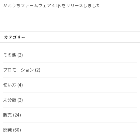
かえうちファームウェア 4.1β をリリースしました
カテゴリー
その他
(2)
プロモーション
(2)
使い方
(4)
未分類
(2)
販売
(24)
開発
(60)