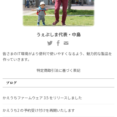
うぇぶしま代表・中島
皆さまのIT環境がより便利で使いやすくなるよう、魅力的な製品を
作っていきます。
特定商取引法に基づく表記
ブログ
かえうちファームウェア 3.5 をリリースしました
かえうち2 の予約受け付けを再開いたします