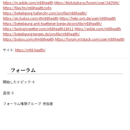
https://m.wibki.com/rr88health
https://klotzlube.ru/forum/user/342906/
https://files.fm/rr88health/info
https://beteiligung.hafencity.com/profile/rr88health/
https://en.bulios.com/@rr88health
https://help.orrs.de/user/rr88health
https://beteiligung.amt-huettener-berge.de/profile/rr88health/
https://twilog.togetter.com/rr88health18011
https://wibki.com/rr88health
https://beteiligung.tengen.de/profile/rr88health/
https://bulios.com/@rr88health
https://forum.m5stack.com/user/rr88health
サイト:
https://rr88.health/
フォーラム
開始したトピック: 0
返信: 0
フォーラム権限グループ: 参加者