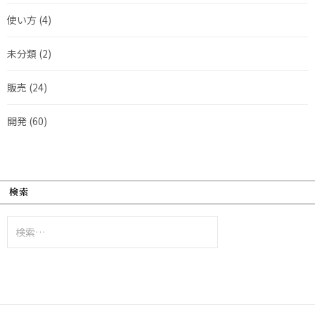
使い方
(4)
未分類
(2)
販売
(24)
開発
(60)
検索
検
索: