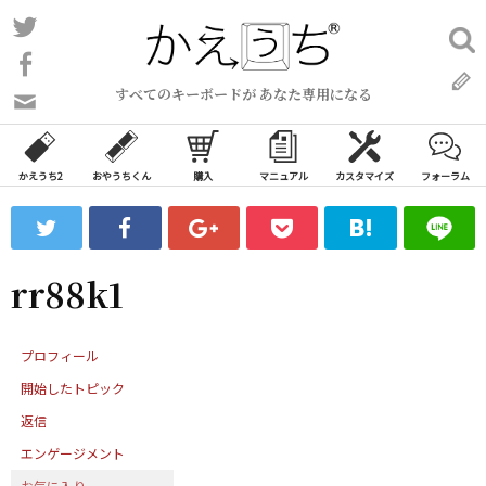
コ
Twitter
検
ン
索:
Facebook
テ
すべてのキーボードが あなた専用になる
ン
問
い
ツ
合
へ
わ
かえうち2
おやうちくん
購入
マニュアル
カスタマイズ
フォーラム
ス
せ
キ
フ
ッ
ォ
ー
プ
rr88k1
ム
プロフィール
開始したトピック
返信
エンゲージメント
お気に入り