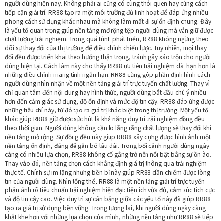
người dùng hiện nay. Không phải ai cũng có cùng thói quen hay cùng cách
tiếp cận giải trí. RR88 tạo ra một môi trường đủ linh hoạt để đáp ứng nhiều
phong cách sử dụng khác nhau mà không làm mất đi sự ổn định chung. Đây
là yếu tố quan trọng giúp nền tảng mở rộng tệp người dùng mà vẫn giữ được
chất lượng trải nghiệm. Trong quá trình phát triển, RR88 không ngừng theo
dõi sự thay đổi của thị trường để điều chỉnh chiến lược. Tuy nhiên, mọi thay
đổi đều được triển khai theo hướng thận trọng, tránh gây xáo trộn cho người
dùng hiện tại. Cách làm này cho thấy RR88 ưu tiên trải nghiệm dài hạn hơn là
những điều chỉnh mang tính ngắn hạn. RR88 cũng góp phần định hình cách
người dùng nhìn nhận về một nền tảng giải trí trực tuyến chất lượng. Thay vì
chỉ quan tâm đến nội dung hay hình thức, người dùng bắt đầu chú ý nhiều
hơn đến cảm giác sử dụng, độ ổn định và mức độ tin cậy. RR88 đáp ứng được
những tiêu chí này, từ đó tạo ra giá trị khác biệt trong thị trường. Một yếu tố
khác giúp RR88 giữ được sức hút là khả năng duy trì trải nghiệm đồng đều
theo thời gian. Người dùng không cần lo lắng rằng chất lượng sẽ thay đổi khi
nền tảng mở rộng. Sự đồng đều này giúp RR88 xây dựng được hình ảnh một
nền tảng ổn định, đáng để gắn bó lâu dài. Trong bối cảnh người dùng ngày
càng có nhiều lựa chọn, RR88 không cố gắng trở nên nổi bật bằng sự ồn ào.
Thay vào đó, nền tảng chọn cách khẳng định giá trị thông qua trải nghiệm
thực tế. Chính sự im lặng nhưng bền bỉ này giúp RR88 dần chiếm được lòng
tin của người dùng. Nhìn tổng thể, RR88 là một nền tảng giải trí trực tuyến
phản ánh rõ tiêu chuẩn trải nghiệm hiện đại: tiện ích vừa đủ, cảm xúc tích cực
và độ tin cậy cao. Việc duy trì sự cân bằng giữa các yếu tố này đã giúp RR88
tạo ra giá trị sử dụng bền vững. Trong tương lai, khi người dùng ngày càng
khắt khe hơn với những lựa chọn của mình, những nền tảng như RR88 sẽ tiếp