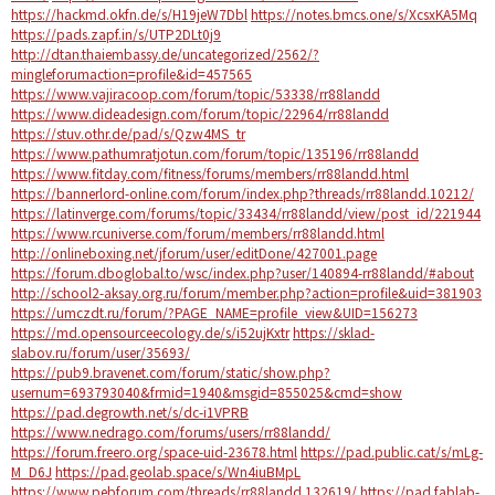
https://hackmd.okfn.de/s/H19jeW7Dbl
https://notes.bmcs.one/s/XcsxKA5Mq
https://pads.zapf.in/s/UTP2DLt0j9
http://dtan.thaiembassy.de/uncategorized/2562/?
mingleforumaction=profile&id=457565
https://www.vajiracoop.com/forum/topic/53338/rr88landd
https://www.dideadesign.com/forum/topic/22964/rr88landd
https://stuv.othr.de/pad/s/Qzw4MS_tr
https://www.pathumratjotun.com/forum/topic/135196/rr88landd
https://www.fitday.com/fitness/forums/members/rr88landd.html
https://bannerlord-online.com/forum/index.php?threads/rr88landd.10212/
https://latinverge.com/forums/topic/33434/rr88landd/view/post_id/221944
https://www.rcuniverse.com/forum/members/rr88landd.html
http://onlineboxing.net/jforum/user/editDone/427001.page
https://forum.dboglobal.to/wsc/index.php?user/140894-rr88landd/#about
http://school2-aksay.org.ru/forum/member.php?action=profile&uid=381903
https://umczdt.ru/forum/?PAGE_NAME=profile_view&UID=156273
https://md.opensourceecology.de/s/i52ujKxtr
https://sklad-
slabov.ru/forum/user/35693/
https://pub9.bravenet.com/forum/static/show.php?
usernum=693793040&frmid=1940&msgid=855025&cmd=show
https://pad.degrowth.net/s/dc-i1VPRB
https://www.nedrago.com/forums/users/rr88landd/
https://forum.freero.org/space-uid-23678.html
https://pad.public.cat/s/mLg-
M_D6J
https://pad.geolab.space/s/Wn4iuBMpL
https://www.pebforum.com/threads/rr88landd.132619/
https://pad.fablab-