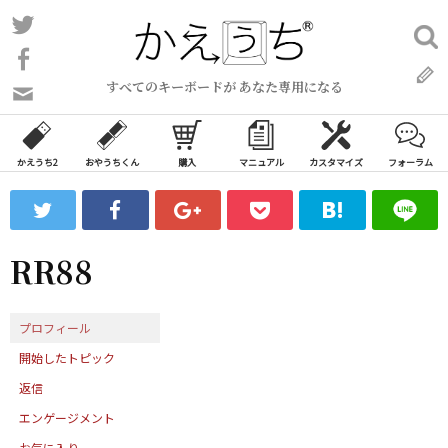
コ
Twitter
検
ン
索:
Facebook
テ
すべてのキーボードが あなた専用になる
ン
問
い
ツ
合
へ
わ
かえうち2
おやうちくん
購入
マニュアル
カスタマイズ
フォーラム
ス
せ
キ
フ
ッ
ォ
ー
プ
RR88
ム
プロフィール
開始したトピック
返信
エンゲージメント
お気に入り