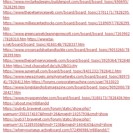
https://www.mrclarksdesigns.builderspot.com/board/board_topic/690695/
7828290.htm
https://www.thepetservicesweb.com/board/board_topic/2701171/7828295.
htm
https://www.milliescentedrocks.com/board/board_topic/2189097/7828299.
htm
https://www.greencarpetcleaningprescott.com/board/board_topic/7203902
/7828310.htm
https://www.tai-
ji.net/board/board_topic/4160148/7828337.htm
https://www.crossroadsbaitandtackle.com/board/board_topic/9053260/78
28399.htm
https://www.thepartyservicesweb.com/board/board_topic/3929364/782840
0.htm
https://md.chaosdorf.de/s/AJ2lkO1cHy
https://www.sunemall.com/board/board_topic/8431232/7828411.htm
https://www.newazmagic.simplysmartwebs.com/board/board_topic/80975
41/7828412.htm
https://forums.corporatemachine.com/user/7633023
https://www.longislandjobsmagazine.com/board/board_topic/9092000/78
28427.htm
https://www.myaspenridge.com/board/board_topic/3180173/7828436.htm
https://about.me/rr88landd
https://pub41.bravenet.com/forum/static/show.php?
usernum=3501574107&frmid=26&msgid=1025793&cmd=show
https://pub37.bravenet.com/forum/static/show.php?
usernum=3172289350&frmid=7238&msgid=1604165&cmd=show
https://whenyouriseup.activeboard.com/t72496986/rr88landd/?