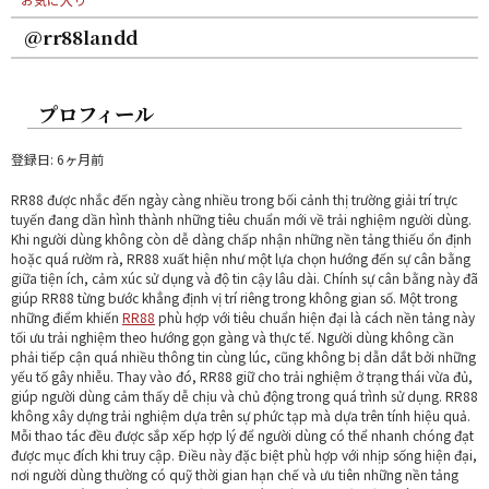
@rr88landd
プロフィール
登録日: 6ヶ月前
RR88 được nhắc đến ngày càng nhiều trong bối cảnh thị trường giải trí trực
tuyến đang dần hình thành những tiêu chuẩn mới về trải nghiệm người dùng.
Khi người dùng không còn dễ dàng chấp nhận những nền tảng thiếu ổn định
hoặc quá rườm rà, RR88 xuất hiện như một lựa chọn hướng đến sự cân bằng
giữa tiện ích, cảm xúc sử dụng và độ tin cậy lâu dài. Chính sự cân bằng này đã
giúp RR88 từng bước khẳng định vị trí riêng trong không gian số. Một trong
những điểm khiến
RR88
phù hợp với tiêu chuẩn hiện đại là cách nền tảng này
tối ưu trải nghiệm theo hướng gọn gàng và thực tế. Người dùng không cần
phải tiếp cận quá nhiều thông tin cùng lúc, cũng không bị dẫn dắt bởi những
yếu tố gây nhiễu. Thay vào đó, RR88 giữ cho trải nghiệm ở trạng thái vừa đủ,
giúp người dùng cảm thấy dễ chịu và chủ động trong quá trình sử dụng. RR88
không xây dựng trải nghiệm dựa trên sự phức tạp mà dựa trên tính hiệu quả.
Mỗi thao tác đều được sắp xếp hợp lý để người dùng có thể nhanh chóng đạt
được mục đích khi truy cập. Điều này đặc biệt phù hợp với nhịp sống hiện đại,
nơi người dùng thường có quỹ thời gian hạn chế và ưu tiên những nền tảng