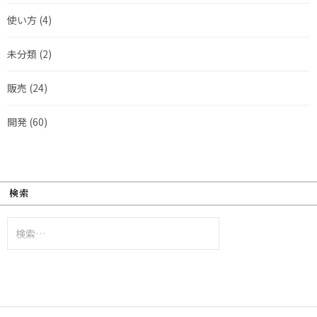
使い方
(4)
未分類
(2)
販売
(24)
開発
(60)
検索
検
索: