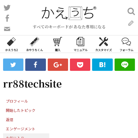
コ
Twitter
検
ン
索:
Facebook
テ
すべてのキーボードが あなた専用になる
ン
問
い
ツ
合
へ
わ
かえうち2
おやうちくん
購入
マニュアル
カスタマイズ
フォーラム
ス
せ
キ
フ
ッ
ォ
ー
プ
rr88techsite
ム
プロフィール
開始したトピック
返信
エンゲージメント
お気に入り