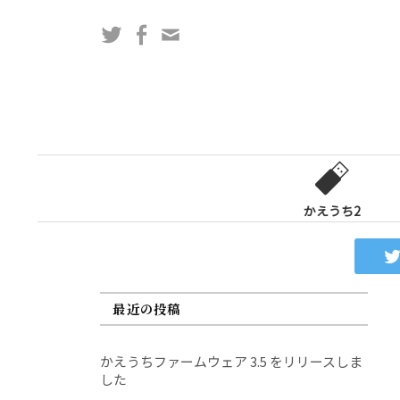
コ
Twitter
Facebook
問
ン
い
テ
合
ン
わ
ツ
せ
へ
フ
ス
ォ
キ
ー
ッ
かえうち2
ム
プ
最近の投稿
かえうちファームウェア 3.5 をリリースしま
した