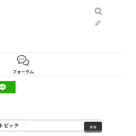
検
索:
ブ
ロ
グ
フォーラム
トピック