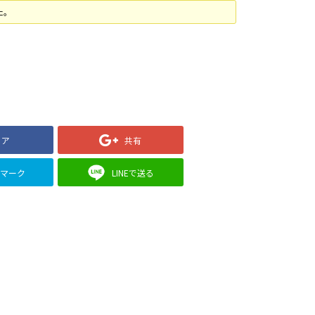
た。
ェア
共有
クマーク
LINEで送る