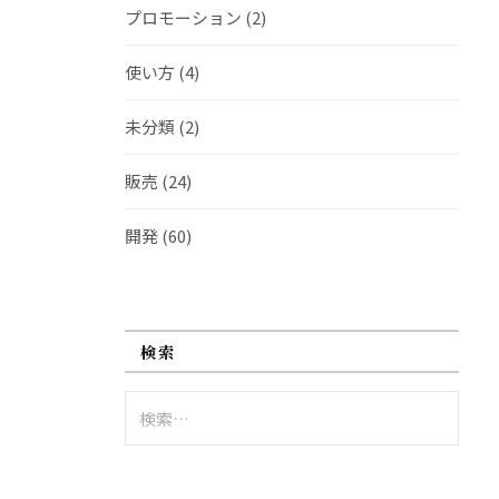
プロモーション
(2)
使い方
(4)
未分類
(2)
販売
(24)
開発
(60)
検索
検
索: