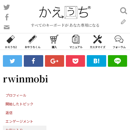
コ
Twitter
検
ン
索:
Facebook
テ
すべてのキーボードが あなた専用になる
ン
問
い
ツ
合
へ
わ
かえうち2
おやうちくん
購入
マニュアル
カスタマイズ
フォーラム
ス
せ
キ
フ
ッ
ォ
ー
プ
rwinmobi
ム
プロフィール
開始したトピック
返信
エンゲージメント
お気に入り