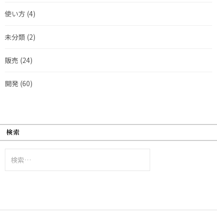
使い方
(4)
未分類
(2)
販売
(24)
開発
(60)
検索
検
索: