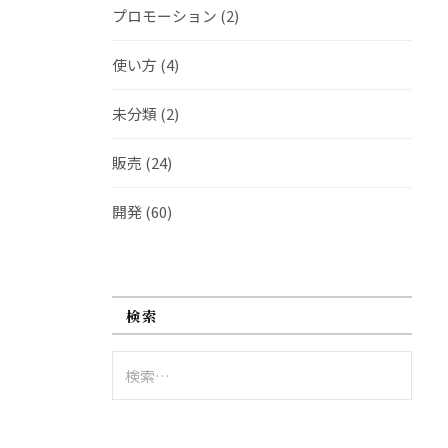
プロモーション
(2)
使い方
(4)
未分類
(2)
販売
(24)
開発
(60)
検索
検
索: