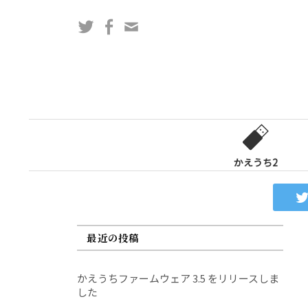
コ
Twitter
Facebook
問
ン
い
テ
合
ン
わ
ツ
せ
へ
フ
ス
ォ
キ
ー
ッ
かえうち2
ム
プ
最近の投稿
かえうちファームウェア 3.5 をリリースしま
した