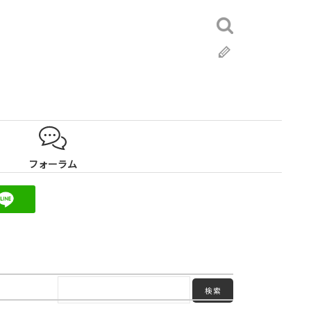
検
索:
ブ
ロ
グ
フォーラム