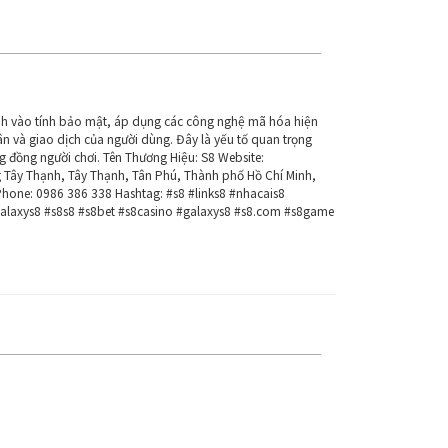
h vào tính bảo mật, áp dụng các công nghệ mã hóa hiện
n và giao dịch của người dùng. Đây là yếu tố quan trọng
g đồng người chơi. Tên Thương Hiệu: S8 Website:
 Tây Thạnh, Tây Thạnh, Tân Phú, Thành phố Hồ Chí Minh,
Phone: 0986 386 338 Hashtag: #s8 #links8 #nhacais8
laxys8 #s8s8 #s8bet #s8casino #galaxys8 #s8.com #s8game