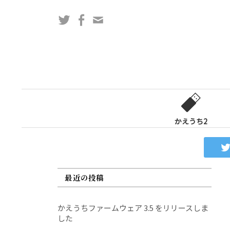
コ
Twitter
Facebook
問
ン
い
テ
合
ン
わ
ツ
せ
へ
フ
ス
ォ
キ
ー
ッ
かえうち2
ム
プ
最近の投稿
かえうちファームウェア 3.5 をリリースしま
した