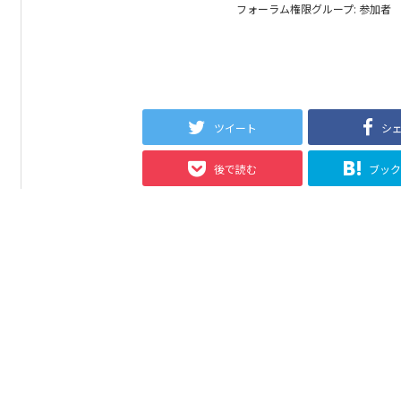
フォーラム権限グループ: 参加者
ツイート
シ
後で読む
ブッ