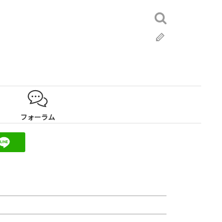
検
索:
ブ
ロ
グ
フォーラム