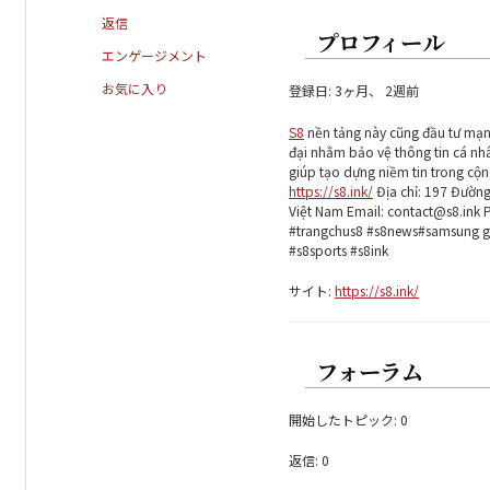
返信
プロフィール
エンゲージメント
お気に入り
登録日: 3ヶ月、 2週前
S8
nền tảng này cũng đầu tư mạn
đại nhằm bảo vệ thông tin cá nhâ
giúp tạo dựng niềm tin trong cộn
https://s8.ink/
Địa chỉ: 197 Đường
Việt Nam Email: contact@s8.ink 
#trangchus8 #s8news#samsung ga
#s8sports #s8ink
サイト:
https://s8.ink/
フォーラム
開始したトピック: 0
返信: 0