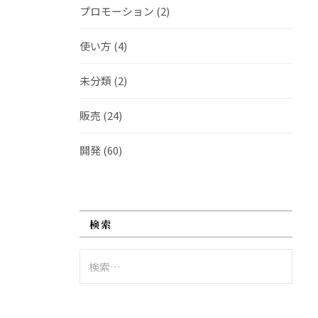
プロモーション
(2)
使い方
(4)
未分類
(2)
販売
(24)
開発
(60)
検索
検
索: