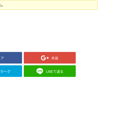
た。
ェア
共有
クマーク
LINEで送る