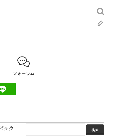
検
索:
ブ
ロ
グ
フォーラム
ピック