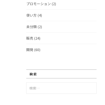
プロモーション
(2)
使い方
(4)
未分類
(2)
販売
(24)
開発
(60)
検索
検
索: