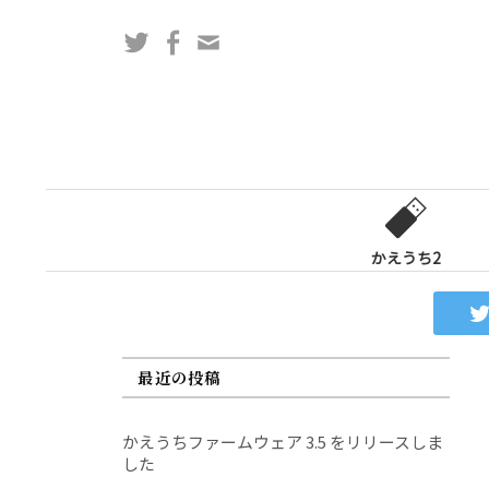
コ
Twitter
Facebook
問
ン
い
テ
合
ン
わ
ツ
せ
へ
フ
ス
ォ
キ
ー
ッ
かえうち2
ム
プ
最近の投稿
かえうちファームウェア 3.5 をリリースしま
した