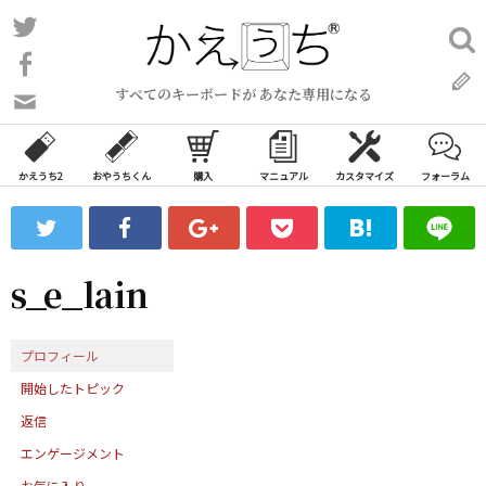
コ
Twitter
検
ン
索:
Facebook
テ
すべてのキーボードが あなた専用になる
ン
問
い
ツ
合
へ
わ
かえうち2
おやうちくん
購入
マニュアル
カスタマイズ
フォーラム
ス
せ
キ
フ
ッ
ォ
ー
プ
s_e_lain
ム
プロフィール
開始したトピック
返信
エンゲージメント
お気に入り