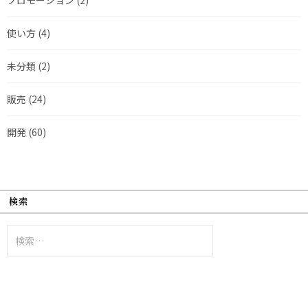
使い方
(4)
未分類
(2)
販売
(24)
開発
(60)
検索
検
索: