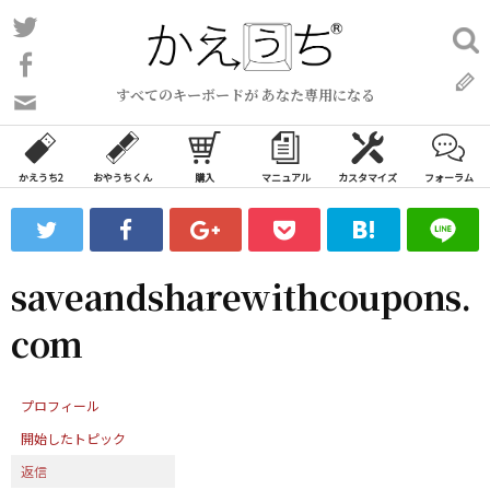
コ
Twitter
検
ン
索:
Facebook
テ
すべてのキーボードが あなた専用になる
ン
問
い
ツ
合
へ
わ
かえうち2
おやうちくん
購入
マニュアル
カスタマイズ
フォーラム
ス
せ
キ
フ
ッ
ォ
ー
プ
saveandsharewithcoupons.
ム
com
プロフィール
開始したトピック
返信