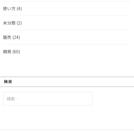
使い方
(4)
未分類
(2)
販売
(24)
開発
(60)
検索
検
索: