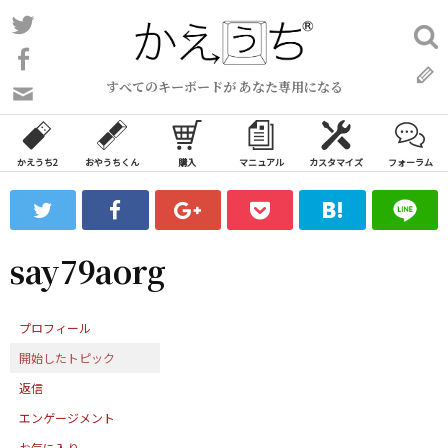
コ
Twitter
検
ン
索:
Facebook
テ
すべてのキーボードが あなた専用になる
ン
問
い
ツ
合
へ
わ
かえうち2
おやうちくん
購入
マニュアル
カスタマイズ
フォーラム
ス
せ
キ
フ
ッ
ォ
ー
プ
say79aorg
ム
プロフィール
開始したトピック
返信
エンゲージメント
お気に入り