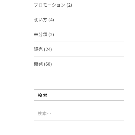
プロモーション
(2)
使い方
(4)
未分類
(2)
販売
(24)
開発
(60)
検索
検
索: