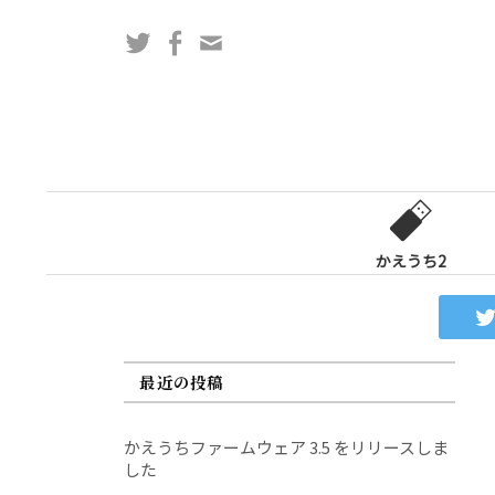
コ
Twitter
Facebook
問
ン
い
テ
合
ン
わ
ツ
せ
へ
フ
ス
ォ
キ
ー
ッ
かえうち2
ム
プ
最近の投稿
かえうちファームウェア 3.5 をリリースしま
した