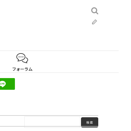
検
索:
ブ
ロ
グ
フォーラム