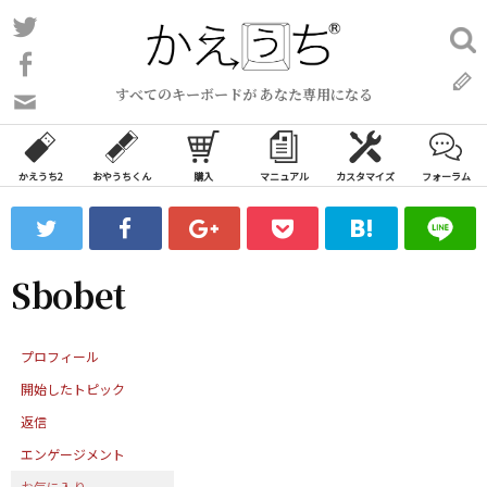
コ
Twitter
検
ン
索:
Facebook
テ
すべてのキーボードが あなた専用になる
ン
問
い
ツ
合
へ
わ
かえうち2
おやうちくん
購入
マニュアル
カスタマイズ
フォーラム
ス
せ
キ
フ
ッ
ォ
ー
プ
Sbobet
ム
プロフィール
開始したトピック
返信
エンゲージメント
お気に入り