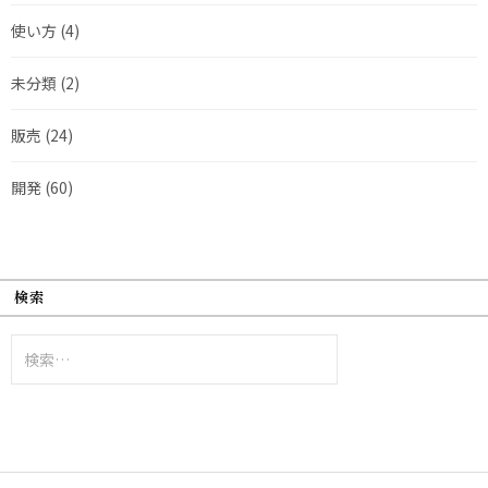
使い方
(4)
未分類
(2)
販売
(24)
開発
(60)
検索
検
索: