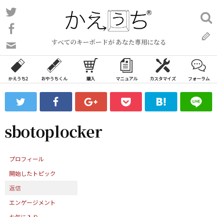
コ
Twitter
検
ン
索:
Facebook
テ
すべてのキーボードが あなた専用になる
ン
問
い
ツ
合
へ
わ
かえうち2
おやうちくん
購入
マニュアル
カスタマイズ
フォーラム
ス
せ
キ
フ
ッ
ォ
ー
プ
sbotoplocker
ム
プロフィール
開始したトピック
返信
エンゲージメント
お気に入り