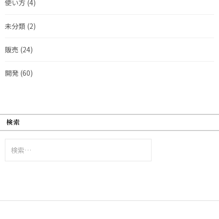
使い方
(4)
未分類
(2)
販売
(24)
開発
(60)
検索
検
索: